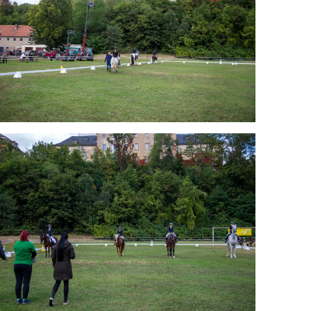
VERGRÖSSERN
VERGRÖSSERN