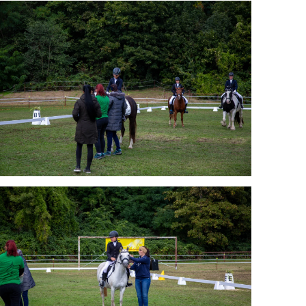
VERGRÖSSERN
VERGRÖSSERN