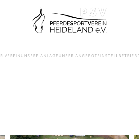
R VEREIN
UNSERE ANLAGE
UNSER ANGEBOT
EINSTELLBETRIEB